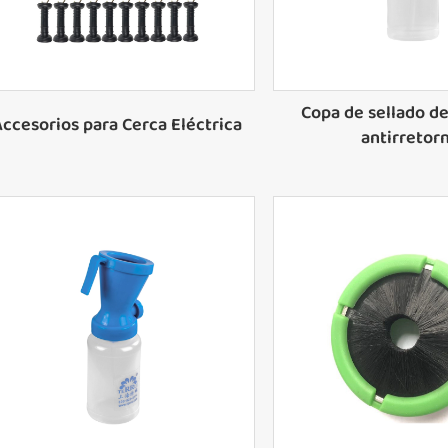
Electrificador de cercas
Probador de voltaje de cerca
Malla eléctrica para ovejas
Copa de sellado d
Accesorios para Cerca Eléctrica
antirretor