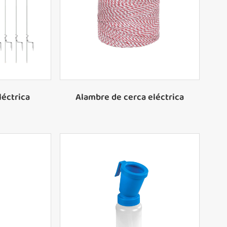
esión
Cinta de polietileno para cercas
l
eléctricas
 vidrio
Polysoga para cerca eléctrica
léctrica
Alambre de cerca eléctrica