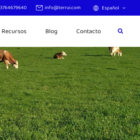
13764679640
info@terrui.com
Español
Recursos
Blog
Contacto