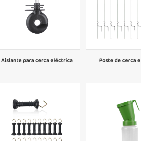
inserción a pr
Aislador terminal
Poste pigtai
Aislador para poste T
Poste de fibra de
Aislante para cerca eléctrica
Poste de cerca e
Manija para puerta de cerca
eléctrica
Kits de resorte para manija de
puerta
Resorte de manija de portón
Tensador de alambre para cercas
eléctricas